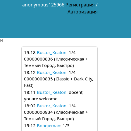
anonymous125966
Регистрация
/
Авторизация
йн
19:18
Bustor_Keaton
: 1/4
00000000836 (Классическая +
Тёмный Город, Быстро)
18:12
Bustor_Keaton
: 1/4
00000000835 (Classic + Dark City,
Fast)
18:11
Bustor_Keaton
: docent,
youare welcome
18:02
Bustor_Keaton
: 1/4
00000000834 (Классическая +
Тёмный Город, Быстро)
15:12
Boogieman
: 1/3