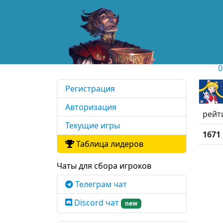
0
Регистрация
Авторизация
рейт
Текущие игры
1671
Таблица лидеров
Чаты для сбора игроков
Телеграм чат
Discord чат
new