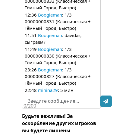
00000000833 (Классическая +
Тёмный Город, Быстро)
12:36
Boogieman
: 1/3
00000000831 (Классическая +
Тёмный Город, Быстро)
11:51
Boogieman
: davidas,
сыграем?
11:49
Boogieman
: 1/3
00000000830 (Классическая +
Тёмный Город, Быстро)
23:26
Boogieman
: 1/3
00000000827 (Классическая +
Тёмный Город, Быстро)
22:48
minina29
: 5 мин
22:32
minina29
: 2/7
00000000824 (Классическая +
0/200
Тёмный Город, Deluxe, Быстро)
Будьте вежливы! За
22:30
minina29
: 1/7
оскорбление других игроков
00000000824 (Классическая +
вы будете лишены
Тёмный Город, Deluxe, Быстро)