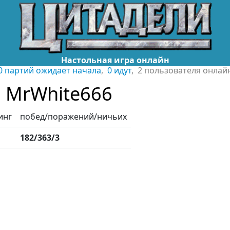
Настольная игра онлайн
0 партий ожидает начала
,
0 идут
, 2 пользователя онлай
MrWhite666
инг
побед/поражений/ничьих
182/363/3