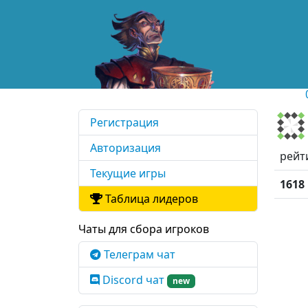
Регистрация
Авторизация
рейт
Текущие игры
1618
Таблица лидеров
Чаты для сбора игроков
Телеграм чат
Discord чат
new