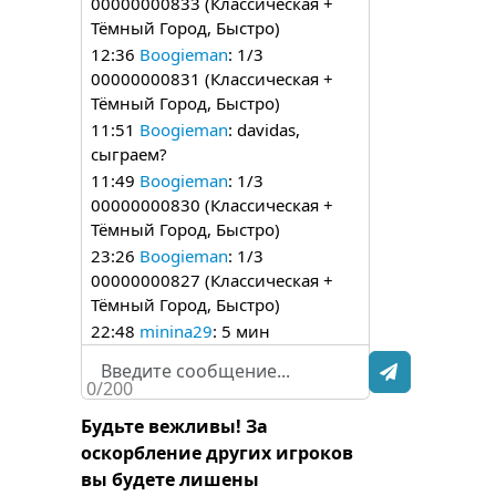
00000000833 (Классическая +
Тёмный Город, Быстро)
12:36
Boogieman
: 1/3
00000000831 (Классическая +
Тёмный Город, Быстро)
11:51
Boogieman
: davidas,
сыграем?
11:49
Boogieman
: 1/3
00000000830 (Классическая +
Тёмный Город, Быстро)
23:26
Boogieman
: 1/3
00000000827 (Классическая +
Тёмный Город, Быстро)
22:48
minina29
: 5 мин
22:32
minina29
: 2/7
00000000824 (Классическая +
0/200
Тёмный Город, Deluxe, Быстро)
Будьте вежливы! За
22:30
minina29
: 1/7
оскорбление других игроков
00000000824 (Классическая +
вы будете лишены
Тёмный Город, Deluxe, Быстро)