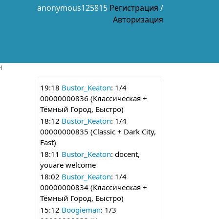
anonymous125815
Регистрация
/
Авторизация
н
19:18
Bustor_Keaton
: 1/4
00000000836 (Классическая +
Тёмный Город, Быстро)
18:12
Bustor_Keaton
: 1/4
00000000835 (Classic + Dark City,
Fast)
18:11
Bustor_Keaton
: docent,
youare welcome
18:02
Bustor_Keaton
: 1/4
00000000834 (Классическая +
Тёмный Город, Быстро)
15:12
Boogieman
: 1/3