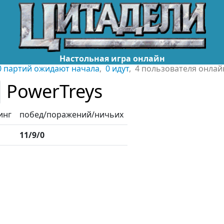
Настольная игра онлайн
0 партий ожидают начала
,
0 идут
, 4 пользователя онлай
PowerTreys
инг
побед/поражений/ничьих
11/9/0