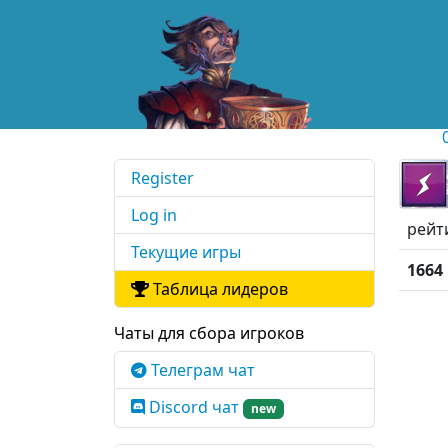
Register
Log in
рейт
Текущие игры
1664
Таблица лидеров
Чаты для сбора игроков
Телеграм чат
Discord чат
new