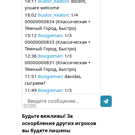
18:11
Bustor_Keaton
: docent,
youare welcome
18:02
Bustor_Keaton
: 1/4
00000000834 (Классическая +
Тёмный Город, Быстро)
15:12
Boogieman
: 1/3
00000000833 (Классическая +
Тёмный Город, Быстро)
12:36
Boogieman
: 1/3
00000000831 (Классическая +
Тёмный Город, Быстро)
11:51
Boogieman
: davidas,
сыграем?
11:49
Boogieman
: 1/3
00000000830 (Классическая +
Тёмный Город, Быстро)
0/200
23:26
Boogieman
: 1/3
Будьте вежливы! За
00000000827 (Классическая +
оскорбление других игроков
Тёмный Город, Быстро)
вы будете лишены
22:48
minina29
: 5 мин