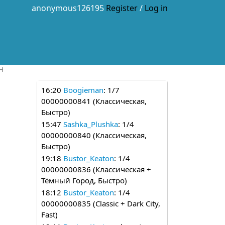
anonymous126195
Register
/
Log in
н
16:20
Boogieman
: 1/7
00000000841 (Классическая,
Быстро)
15:47
Sashka_Plushka
: 1/4
00000000840 (Классическая,
Быстро)
19:18
Bustor_Keaton
: 1/4
00000000836 (Классическая +
Тёмный Город, Быстро)
18:12
Bustor_Keaton
: 1/4
00000000835 (Classic + Dark City,
Fast)