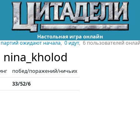
Настольная игра онлайн
 партий ожидают начала
,
0 идут
, 6 пользователей онла
nina_kholod
инг
побед/поражений/ничьих
33/52/6