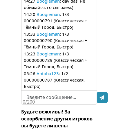
14:27
Boogieman
: davidas, не
обижайся, го сыграем:)
14:20
Boogieman
: 1/3
00000000791 (Классическая +
Тёмный Город, Быстро)
13:33
Boogieman
: 1/3
00000000790 (Классическая +
Тёмный Город, Быстро)
13:23
Boogieman
: 1/3
00000000789 (Классическая +
Тёмный Город, Быстро)
05:26
Antoha123
: 1/2
00000000787 (Классическая,
Быстро)
23:51
Rastiniak09
: 1/3
00000000786 (Классическая +
0/200
Тёмный Город, Быстро)
Будьте вежливы! За
23:49
Rastiniak09
: Вы будете
оскорбление других игроков
ещё?
вы будете лишены
23:44
Rastiniak09
: 1/3