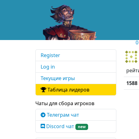
0
Register
Log in
рейт
Текущие игры
1588
Таблица лидеров
Чаты для сбора игроков
Телеграм чат
Discord чат
new