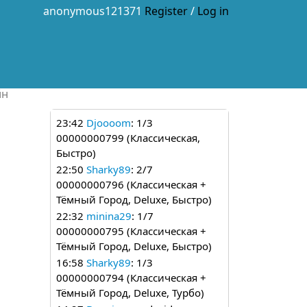
anonymous121371
Register
/
Log in
йн
23:42
Djoooom
: 1/3
00000000799 (Классическая,
Быстро)
22:50
Sharky89
: 2/7
00000000796 (Классическая +
Тёмный Город, Deluxe, Быстро)
22:32
minina29
: 1/7
00000000795 (Классическая +
Тёмный Город, Deluxe, Быстро)
16:58
Sharky89
: 1/3
00000000794 (Классическая +
Тёмный Город, Deluxe, Турбо)