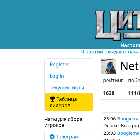
Настол
0 партий ожидают нача
Net
Register
Log in
рейтинг
побе
Текущие игры
1638
111/
Таблица
лидеров
23:06
Boogiema
Чаты для сбора
игроков
Deluxe, Быстро)
23:03
Boogiema
Телеграм