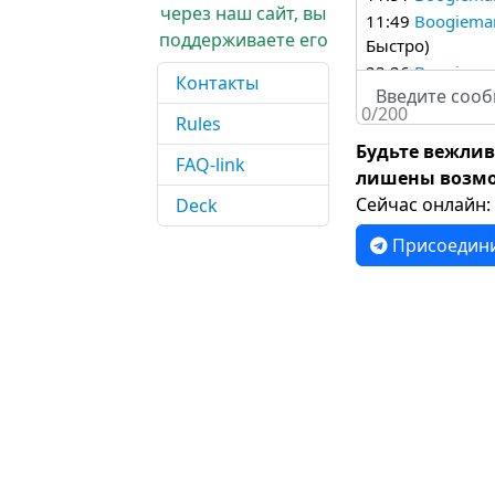
через наш сайт, вы
11:49
Boogiema
поддерживаете его
Быстро)
23:26
Boogiema
Контакты
Быстро)
0/200
22:48
minina29
Rules
22:32
minina29
Будьте вежлив
FAQ-link
Deluxe, Быстро)
лишены возмо
22:30
minina29
Сейчас онлайн:
Deck
Deluxe, Быстро)
Присоедини
22:11
Boogiema
Быстро)
22:08
Boogiema
22:08
Boogiema
Deluxe, Быстро)
21:08
Boogiema
Быстро)
21:06
Boogiema
20:58
Boogiema
Быстро)