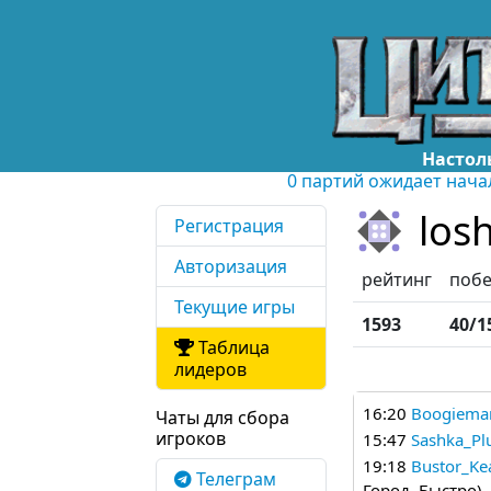
Настол
0 партий ожидает нача
los
Регистрация
Авторизация
рейтинг
побе
Текущие игры
1593
40/1
Таблица
лидеров
16:20
Boogiema
Чаты для сбора
игроков
15:47
Sashka_Pl
19:18
Bustor_Ke
Телеграм
Город, Быстро)