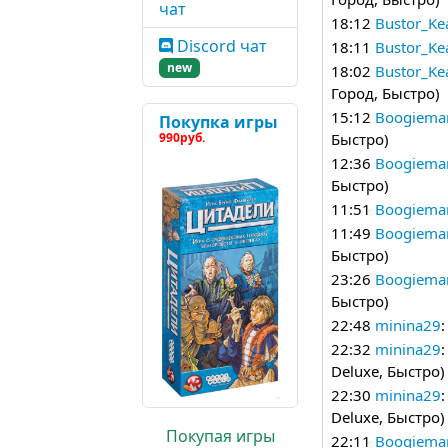
чат
18:12
Bustor_Ke
Discord чат
18:11
Bustor_Ke
new
18:02
Bustor_Ke
Город, Быстро)
15:12
Boogiema
Покупка игры
Быстро)
990руб.
12:36
Boogiema
Быстро)
11:51
Boogiema
11:49
Boogiema
Быстро)
23:26
Boogiema
Быстро)
22:48
minina29
22:32
minina29
Deluxe, Быстро)
22:30
minina29
Deluxe, Быстро)
Покупая игры
22:11
Boogiema