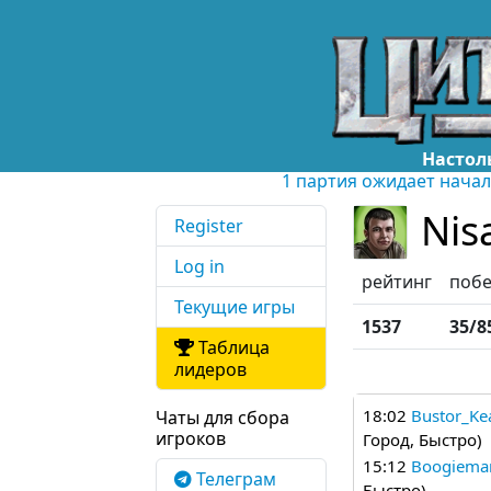
Настол
1 партия ожидает нача
Nis
Register
Log in
рейтинг
побе
Текущие игры
1537
35/8
Таблица
лидеров
18:02
Bustor_Ke
Чаты для сбора
игроков
Город, Быстро)
15:12
Boogiema
Телеграм
Быстро)