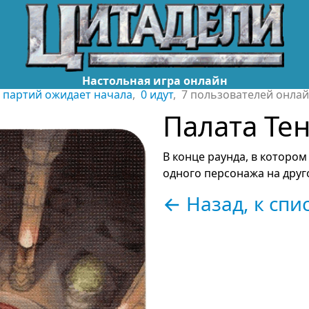
Настольная игра онлайн
 партий ожидает начала
,
0 идут
, 7 пользователей онла
Палата Те
В конце раунда, в котором
одного персонажа на друго
← Назад, к спи