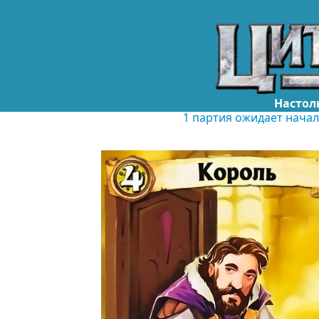
Настол
1 партия ожидает нача