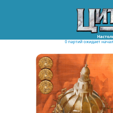
Настол
0 партий ожидает нача