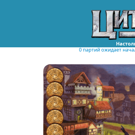
Настол
0 партий ожидает нача